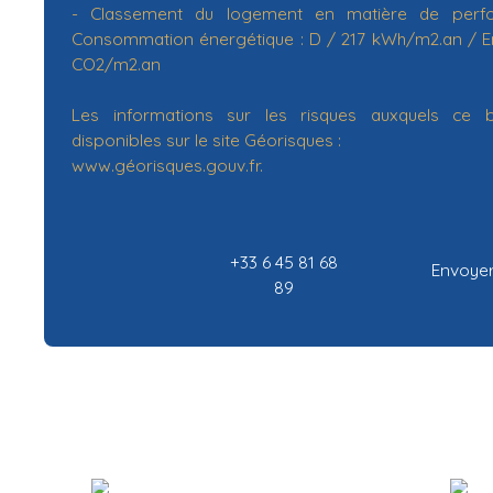
- Classement du logement en matière de perfo
Consommation énergétique : D / 217 kWh/m2.an / Em
CO2/m2.an
Les informations sur les risques auxquels ce 
disponibles sur le site Géorisques :
www.géorisques.gouv.fr.
+33 6 45 81 68
Envoyer
89