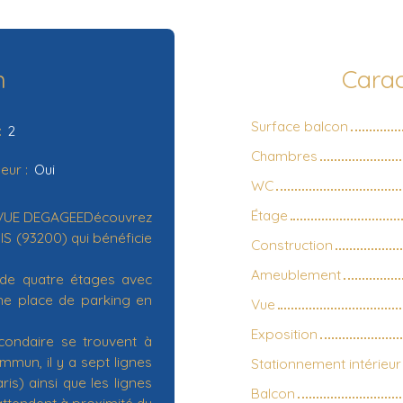
n
Carac
Surface balcon
:
2
Chambres
eur
:
Oui
WC
Étage
 VUE DEGAGEEDécouvrez
S (93200) qui bénéficie
Construction
Ameublement
 de quatre étages avec
une place de parking en
Vue
Exposition
condaire se trouvent à
mun, il y a sept lignes
Stationnement intérieur
is) ainsi que les lignes
Balcon
ttendent à proximité du