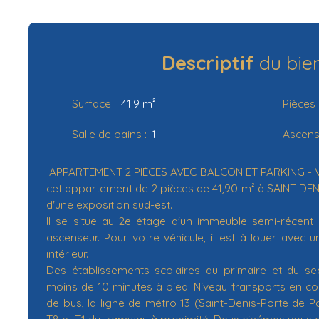
Descriptif
du bie
Surface
:
41.9
m²
Pièces
Salle de bains
:
1
Ascens
APPARTEMENT 2 PIÈCES AVEC BALCON ET PARKING -
cet appartement de 2 pièces de 41,90 m² à SAINT DENI
d'une exposition sud-est.
Il se situe au 2e étage d'un immeuble semi-récent
ascenseur. Pour votre véhicule, il est à louer avec 
intérieur.
Des établissements scolaires du primaire et du se
moins de 10 minutes à pied. Niveau transports en com
de bus, la ligne de métro 13 (Saint-Denis-Porte de Par
T8 et T1 du tramway à proximité. Deux cinémas vous a