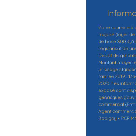
Inform
Zone soumise à e
majoré (loyer de
de base 800 €/mo
régularisation a
Dépôt de garantie
Montant moyen e
un usage standard,
l'année 2019 : 133
2020. Les informa
exposé sont dispo
georisques.gouv.
commercial (Entre
Agent commercial 
Bobigny • RCP M