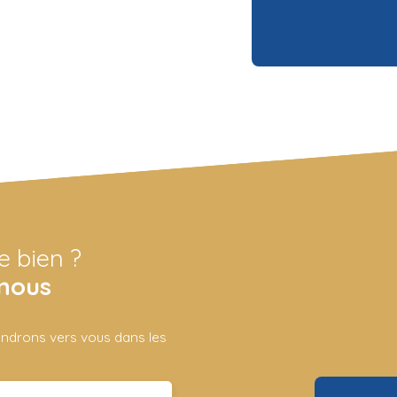
e bien ?
nous
iendrons vers vous dans les