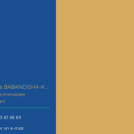
Stéphane BABANDISHA-KALALA
e Immobilier
ant
45 81 68 89
r un e-mail