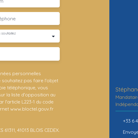
m
léphone
 souhaitez
nnées personnelles
ouhaitez pas faire l'objet
ie téléphonique, vous
r la liste d'opposition au
Mandatair
 l'article L223-1 du code
Indépend
ernet www.bloctel.gouv.fr
+33 6 
CS 61311, 41013 BLOIS CEDEX.
Envoye