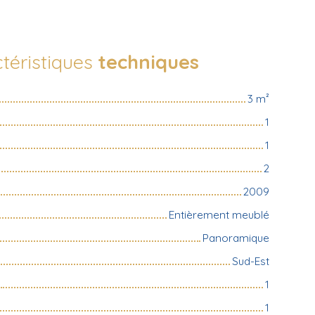
téristiques
techniques
3
m²
1
1
2
2009
Entièrement meublé
Panoramique
Sud-Est
1
1