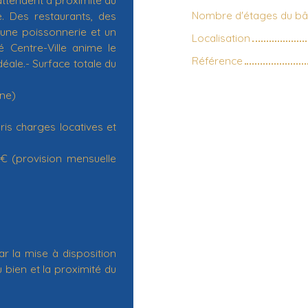
Nombre d'étages du bâ
e. Des restaurants, des
une poissonnerie et un
Localisation
é Centre-Ville anime le
Référence
déale.- Surface totale du
ne)
is charges locatives et
 € (provision mensuelle
r la mise à disposition
 bien et la proximité du