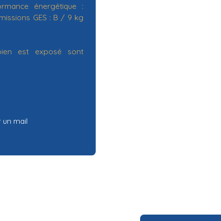
rmance énergétique :
issions GES : B / 9 kg
bien est exposé sont
 un mail