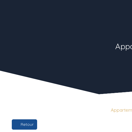
Appa
Location
Appartement
Saint-Denis 93200
Apparteme
Retour