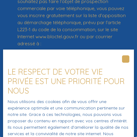
souhaitez pas faire l'objet de prospection
commerciale par voie téléphonique, vous pouvez
vous inscrire gratuitement sur la liste d'opposition
au démarchage téléphonique, prévu par l'article
L223-1 du code de la consommation, sur le site
Internet www.bloctel.gouv.fr ou par courrier
adressé à :
Société Worldline, Service Bloctel, CS 61311, 41013
BLOIS CEDEX.
LE RESPECT DE VOTRE VIE
Pour en savoir plus sur le traitement de vos
PRIVÉE EST UNE PRIORITÉ POUR
données personnelles, veuillez consulter notre
NOUS
politique de confidentialité
.
Nous utilisons des cookies afin de vous offrir une
expérience optimale et une communication pertinente sur
Recevoir des annonces
notre site. Grace à ces technologies, nous pouvons vous
proposer du contenu en rapport avec vos centres d'intérêt.
Ils nous permettent également d'améliorer la qualité de nos
services et la convivialité de notre site internet. Nous