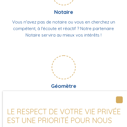
Notaire
Vous n'avez pas de notaire ou vous en cherchez un
compétent, à l'écoute et réactif ? Notre partenaire
Notaire servira au mieux vos intérêts !
Géomètre
Vous avez besoin d'un plan de bornage pour la vente de
votre terrain ? Notre partenaire Géomètre se rendra
disponible !
LE RESPECT DE VOTRE VIE PRIVÉE
EST UNE PRIORITÉ POUR NOUS