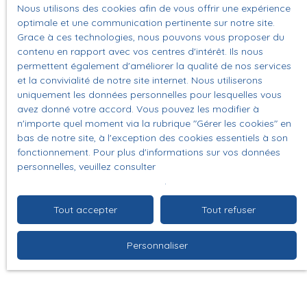
Nous utilisons des cookies afin de vous offrir une expérience
optimale et une communication pertinente sur notre site.
Grace à ces technologies, nous pouvons vous proposer du
contenu en rapport avec vos centres d'intérêt. Ils nous
permettent également d'améliorer la qualité de nos services
Photographe
et la convivialité de notre site internet. Nous utiliserons
uniquement les données personnelles pour lesquelles vous
Votre bien doit être mis en valeur afin d'optimiser votre
avez donné votre accord. Vous pouvez les modifier à
transaction ? Notre partenaire Photographe sublimera
n'importe quel moment via la rubrique ″Gérer les cookies″ en
votre projet !
bas de notre site, à l'exception des cookies essentiels à son
fonctionnement. Pour plus d'informations sur vos données
personnelles, veuillez consulter
notre politique de confidentialité
.
Tout accepter
Tout refuser
Personnaliser
Diagnostiqueur Immobilier
Vous voulez vendre ou louez mais vous n'avez pas
encore réalisé les diagnostiques immobiliers