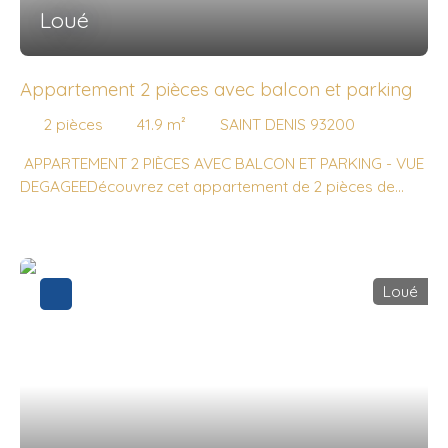
Loué
Appartement 2 pièces avec balcon et parking
2
pièces
41.9
m²
SAINT DENIS 93200
APPARTEMENT 2 PIÈCES AVEC BALCON ET PARKING - VUE
DEGAGEEDécouvrez cet appartement de 2 pièces de
41,90 m² à SAINT DENIS (93200) qui bénéficie d'une
exposition sud-est. Il se situe au 2e étage d'un immeuble
semi-récent de quatre étages avec ascenseur. Pour votre
véhicule, il est à louer avec une place de parking en
Loué
intérieur. Des établissements scolaires du primaire et du
secondaire se trouvent à moins de 10 minutes à pied.
Niveau transports en commun, il y a sept lignes de bus, la
ligne de métro 13 (Saint-Denis-Porte de Paris) ainsi que
les lignes T8 et T1 du tramway à proximité. Deux cinémas
vous attendent à proximité du bien pour vos loisirs, tout
comme une bibliothèque. Des restaurants, des