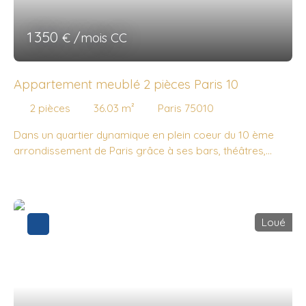
1 350
€ /mois CC
Appartement meublé 2 pièces Paris 10
2
pièces
36.03
m²
Paris 75010
Dans un quartier dynamique en plein coeur du 10 ème
arrondissement de Paris grâce à ses bars, théâtres,
salles de spectacle, restaurants, quais et autres lieux
culturels, nous vous proposons ce magnifique 2 pièces
meublé avec goût entièrement refait à neuf au 4 ème
étage sans ascenseur donnant sur cour. La copropriété
Loué
est calme, sécurisé avec digicode, gardien, racks à vélos
et grande cour intérieure. Idéalement situé et à deux pas
de la Gare de l'Est (Métro L4/5/7, RER E), du Canal Saint-
Martin et de la Gare du Nord (Métro L4/5, RER B/D). Il se
compose selon le détail suivant : - Entrée : 1,17 m² - WC