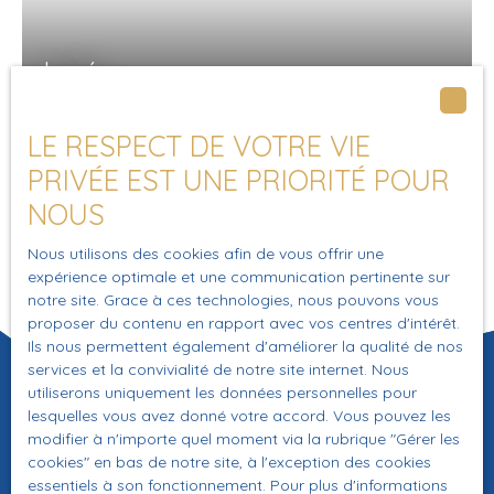
indépendant : 1,72 m² - Séjour avec cuisine ouverte : 16,13
m² - Chambre : 13,42 m² - Salle d'eau : 3,59 m² Le
logement est notamment équipé de menuiseries
Loué
extérieures double vitrage, d'une prote blindée, d'un
chauffe-eau et de convecteurs électriques de dernière
génération.
LE RESPECT DE VOTRE VIE
Local professionnel 25 m² Paris 9ème
PRIVÉE EST UNE PRIORITÉ POUR
24
m²
Paris 75009
NOUS
Dans le secteur prisé des Folies Bergères, bel atelier
rénové, d’une surface de 24. 17 m². Il est situé au rez-de-
Nous utilisons des cookies afin de vous offrir une
chaussée, dans une charmante cour pavée, d’un bel
expérience optimale et une communication pertinente sur
notre site. Grace à ces technologies, nous pouvons vous
immeuble en pierre de taille ravalé de 1830. Lumineux et
proposer du contenu en rapport avec vos centres d'intérêt.
au calme absolu, exposé plein Ouest. Il bénéficie d’une
Ils nous permettent également d'améliorer la qualité de nos
belle hauteur sous plafond de 2,70 m offrant de beaux
services et la convivialité de notre site internet. Nous
volumes, entièrement rénové comprenant toutes les
utiliserons uniquement les données personnelles pour
commodités. Son espace a été parfaitement exploité et
lesquelles vous avez donné votre accord. Vous pouvez les
optimisé. De nombreux locaux du même type sont déjà
modifier à n'importe quel moment via la rubrique ″Gérer les
occupés dans l'immeuble par des professionnels
cookies″ en bas de notre site, à l'exception des cookies
(entreprises de bâtiment, artistes, chiropracteur). Les
essentiels à son fonctionnement. Pour plus d'informations