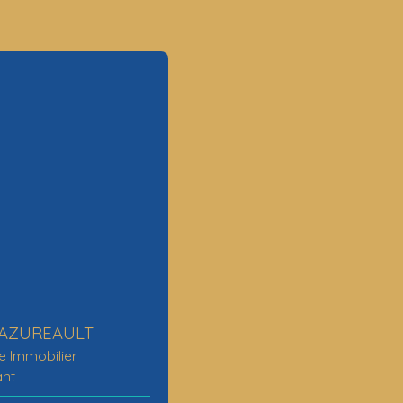
BAZUREAULT
e Immobilier
ant