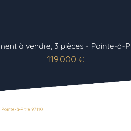
ent à vendre, 3 pièces - Pointe-à-Pi
119 000
€
 Pointe-à-Pitre 97110