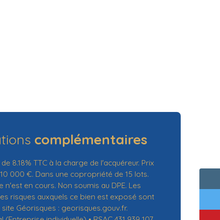
ations
complémentaires
 de 8.18% TTC à la charge de l'acquéreur. Prix
10 000 €. Dans une copropriété de 15 lots.
 n'est en cours. Non soumis au DPE. Les
les risques auxquels ce bien est exposé sont
 site Géorisques : georisques.gouv.fr.
(Entreprise individuelle) • RSAC 431 939 107