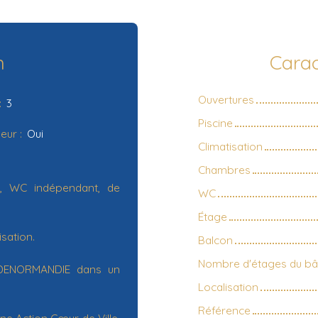
n
Carac
Ouvertures
:
3
Piscine
eur
:
Oui
Climatisation
Chambres
, WC indépendant, de
WC
Étage
isation.
Balcon
Nombre d'étages du bâ
tif DENORMANDIE dans un
Localisation
Référence
one Action Cœur de Ville,