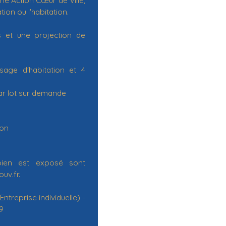
ion ou l'habitation.
s et une projection de
age d'habitation et 4
par lot sur demande
ion
bien est exposé sont
uv.fr.
treprise individuelle) -
9