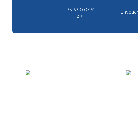
+33 6 90 07 61
Envoyer
48