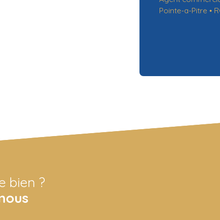
Pointe-a-Pitre •
e bien ?
nous