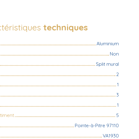
téristiques
techniques
Aluminium
Non
Split mural
2
1
3
1
timent
5
Pointe-à-Pitre 97110
VA1930