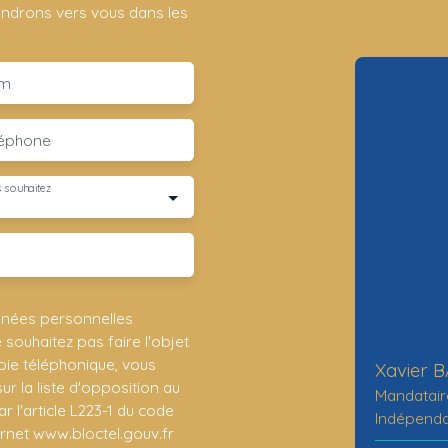
iendrons vers vous dans les
m
léphone
 souhaitez
nnées personnelles
ouhaitez pas faire l'objet
ie téléphonique, vous
Xavier 
r la liste d'opposition au
Mandatair
 l'article L223-1 du code
Indépend
ernet www.bloctel.gouv.fr