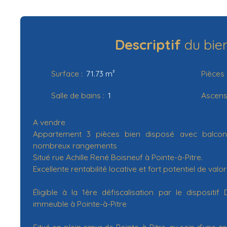
Descriptif
du bie
Surface
:
71.73
m²
Pièces
Salle de bains
:
1
Ascens
A vendre
Appartement 3 pièces bien disposé avec balcon
nombreux rangements
Situé rue Achille René Boisneuf à Pointe-à-Pitre.
Excellente rentabilité locative et fort potentiel de valor
Éligible à la 1ère défiscalisation par le disposi
immeuble à Pointe-à-Pitre
Situé en plein cœur de Pointe-à-Pitre, au sein d’une z