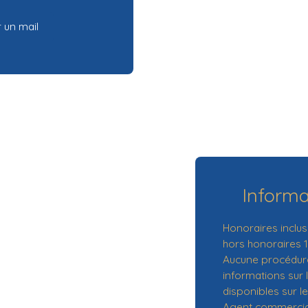
 un mail
Inform
Honoraires inclus
hors honoraires 1
Aucune procédure
informations sur 
disponibles sur le
Agent commercial 